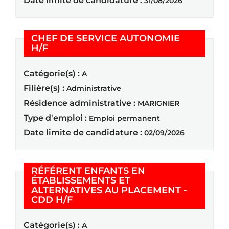
Date limite de candidature :
31/08/2026
CHEF DE SERVICE AUTONOMIE
(Nouvelle fenêtre)
H/F
Catégorie(s) :
A
Filière(s) :
Administrative
Résidence administrative :
MARIGNIER
Type d'emploi :
Emploi permanent
Date limite de candidature :
02/09/2026
RÉFÉRENT ENFANTS EN
ÉTABLISSEMENTS ET
ALTERNATIVES AU PLACEMENT -
(Nouvelle fenêtre)
CDD H/F
Catégorie(s) :
A