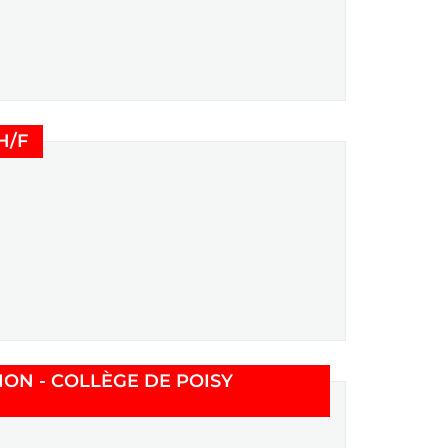
(Nouvelle fenêtre)
H/F
ON - COLLÈGE DE POISY