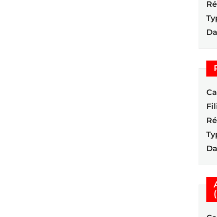
Ré
Ty
Da
Ca
Fil
Ré
Ty
Da