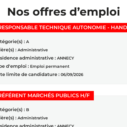
Nos offres d’emploi
RESPONSABLE TECHNIQUE AUTONOMIE - HAND
tégorie(s) :
A
ière(s) :
Administrative
sidence administrative :
ANNECY
pe d'emploi :
Emploi permanent
te limite de candidature :
06/09/2026
(Nouvelle fenê
RÉFÉRENT MARCHÉS PUBLICS H/F
tégorie(s) :
B
ière(s) :
Administrative
sidence administrative :
ANNECY