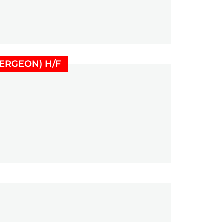
(Nouvelle fenêtre)
LERGEON) H/F