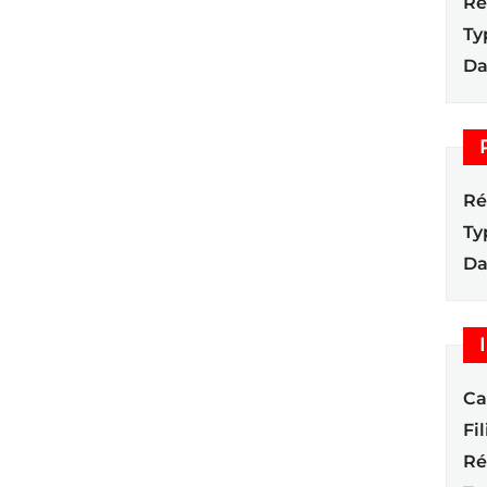
Ré
Ty
Da
Ré
Ty
Da
Ca
Fil
Ré