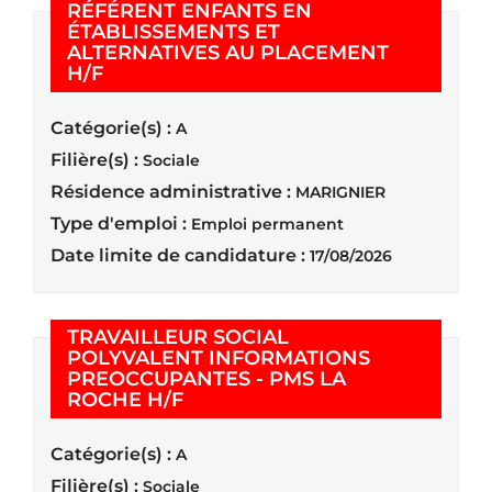
RÉFÉRENT ENFANTS EN
ÉTABLISSEMENTS ET
ALTERNATIVES AU PLACEMENT
(Nouvelle fenêtre)
H/F
Catégorie(s) :
A
Filière(s) :
Sociale
Résidence administrative :
MARIGNIER
Type d'emploi :
Emploi permanent
Date limite de candidature :
17/08/2026
TRAVAILLEUR SOCIAL
POLYVALENT INFORMATIONS
PREOCCUPANTES - PMS LA
(Nouvelle fenêtre)
ROCHE H/F
Catégorie(s) :
A
Filière(s) :
Sociale