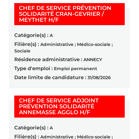
CHEF DE SERVICE PRÉVENTION
SOLIDARITÉ CRAN-GEVRIER /
(Nouvelle fenêtre)
MEYTHET H/F
Catégorie(s) :
A
Filière(s) :
Administrative ; Médico-sociale ;
Sociale
Résidence administrative :
ANNECY
Type d'emploi :
Emploi permanent
Date limite de candidature :
31/08/2026
CHEF DE SERVICE ADJOINT
PRÉVENTION SOLIDARITÉ
(Nouvelle fenêtre
ANNEMASSE AGGLO H/F
Catégorie(s) :
A
Filière(s) :
Administrative ; Médico-sociale ;