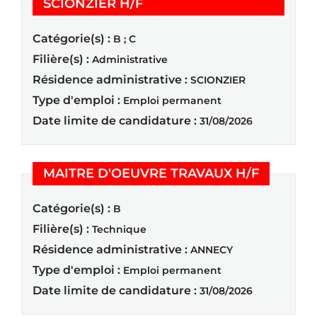
(Nouvelle fenêtre)
SCIONZIER H/F
Catégorie(s) :
B ; C
Filière(s) :
Administrative
Résidence administrative :
SCIONZIER
Type d'emploi :
Emploi permanent
Date limite de candidature :
31/08/2026
(Nouvelle
MAITRE D'OEUVRE TRAVAUX H/F
Catégorie(s) :
B
Filière(s) :
Technique
Résidence administrative :
ANNECY
Type d'emploi :
Emploi permanent
Date limite de candidature :
31/08/2026