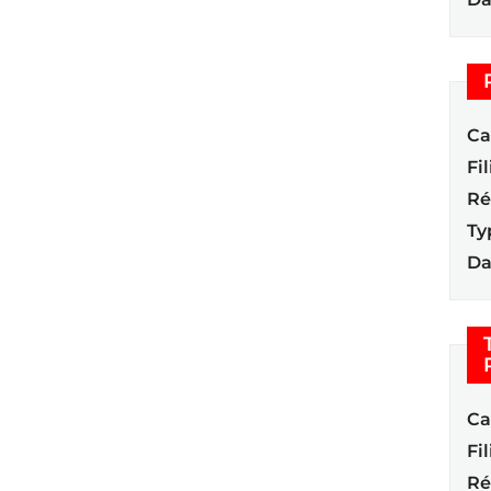
Ca
Fil
Ré
Ty
Da
Ca
Fil
Ré