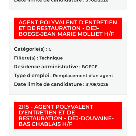
31/08/2026
AGENT POLYVALENT D'ENTRETIEN
ET DE RESTAURATION - DEJ-
(Nouvel
BOEGE-JEAN MARIE MOLLIET H/F
Catégorie(s) :
C
Filière(s) :
Technique
Résidence administrative :
BOEGE
Type d'emploi :
Remplacement d'un agent
Date limite de candidature :
31/08/2026
2115 - AGENT POLYVALENT
D'ENTRETIEN ET DE
RESTAURATION - DEJ-DOUVAINE-
(Nouvelle fenêtre)
BAS CHABLAIS H/F