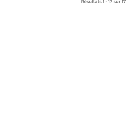
Résultats 1 - 17 sur
17
Département
de la Haute-Savoie
1 Avenue d'Albigny
CS 32444
74 041 Annecy Cedex
04 50 33 50 00
CONTACTEZ-NOUS