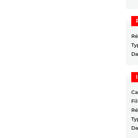
Ré
Ty
Da
Ca
Fil
Ré
Ty
Da