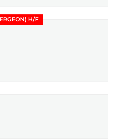
(Nouvelle fenêtre)
LERGEON) H/F