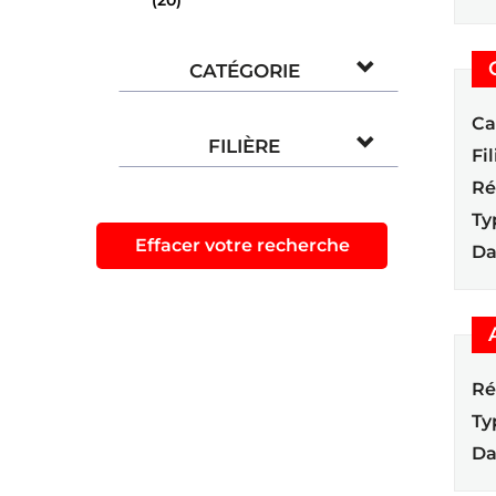
(20)
CATÉGORIE
Ca
FILIÈRE
Fil
Ré
Ty
Effacer votre recherche
Da
Ré
Ty
Da