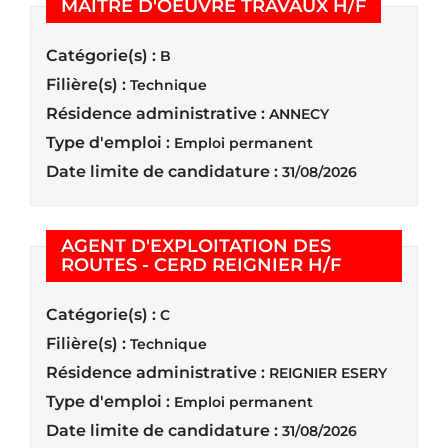
(Nouvelle
MAITRE D'OEUVRE TRAVAUX H/F
Catégorie(s) :
B
Filière(s) :
Technique
Résidence administrative :
ANNECY
Type d'emploi :
Emploi permanent
Date limite de candidature :
31/08/2026
AGENT D'EXPLOITATION DES
(Nouvelle f
ROUTES - CERD REIGNIER H/F
Catégorie(s) :
C
Filière(s) :
Technique
Résidence administrative :
REIGNIER ESERY
Type d'emploi :
Emploi permanent
Date limite de candidature :
31/08/2026