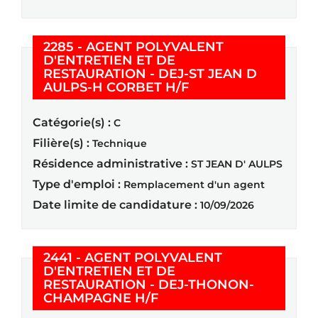
2285 - AGENT POLYVALENT
D'ENTRETIEN ET DE
RESTAURATION - DEJ-ST JEAN D
(Nouvelle fenêtre)
AULPS-H CORBET H/F
Catégorie(s) :
C
Filière(s) :
Technique
Résidence administrative :
ST JEAN D' AULPS
Type d'emploi :
Remplacement d'un agent
Date limite de candidature :
10/09/2026
2441 - AGENT POLYVALENT
D'ENTRETIEN ET DE
RESTAURATION - DEJ-THONON-
(Nouvelle fenêtre)
CHAMPAGNE H/F