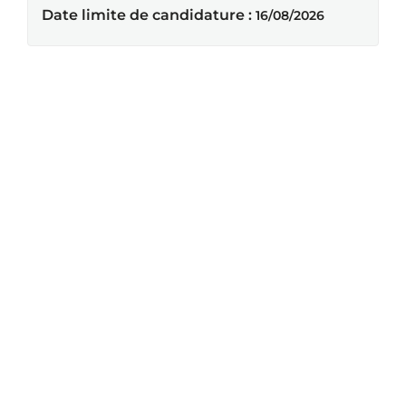
Date limite de candidature :
16/08/2026
Résultats 1 - 20 sur
43
« Précédent
1
2
3
Suivant »
Département