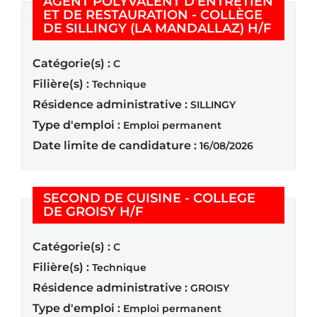
AGENT POLYVALENT D'ENTRETIEN
ET DE RESTAURATION - COLLÈGE
(Nouvel
DE SILLINGY (LA MANDALLAZ) H/F
Catégorie(s) :
C
Filière(s) :
Technique
Résidence administrative :
SILLINGY
Type d'emploi :
Emploi permanent
Date limite de candidature :
16/08/2026
SECOND DE CUISINE - COLLEGE
(Nouvelle fenêtre)
DE GROISY H/F
Catégorie(s) :
C
Filière(s) :
Technique
Résidence administrative :
GROISY
Type d'emploi :
Emploi permanent