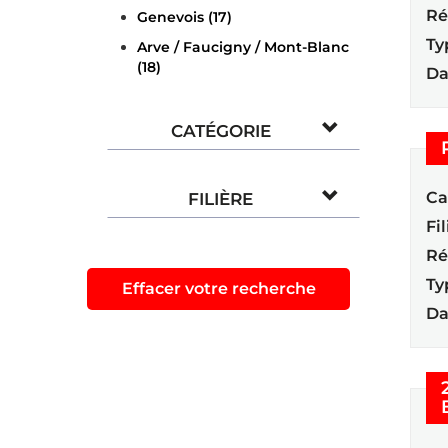
Ré
Genevois (17)
Ty
Arve / Faucigny / Mont-Blanc
(18)
Da
CATÉGORIE
Ca
FILIÈRE
Fil
Ré
Ty
Effacer votre recherche
Da