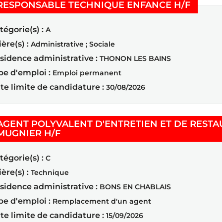
(Nouvel
RESPONSABLE TECHNIQUE ENFANCE H/F
tégorie(s) :
A
ière(s) :
Administrative ; Sociale
sidence administrative :
THONON LES BAINS
pe d'emploi :
Emploi permanent
te limite de candidature :
30/08/2026
AGENT POLYVALENT D'ENTRETIEN ET DE RESTA
(Nouvelle fenêtre)
MUGNIER H/F
tégorie(s) :
C
ière(s) :
Technique
sidence administrative :
BONS EN CHABLAIS
pe d'emploi :
Remplacement d'un agent
te limite de candidature :
15/09/2026