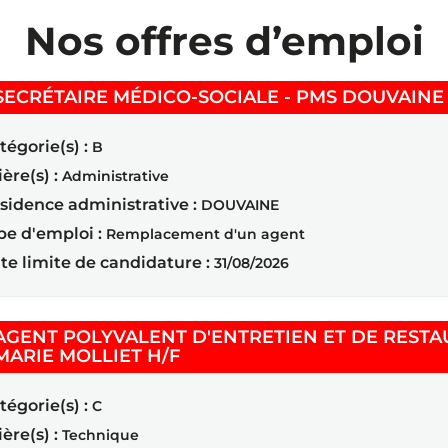
Nos offres d’emploi
SECRÉTAIRE MÉDICO-SOCIALE - PMS DOUVAINE
tégorie(s) :
B
ière(s) :
Administrative
sidence administrative :
DOUVAINE
pe d'emploi :
Remplacement d'un agent
te limite de candidature :
31/08/2026
AGENT POLYVALENT D'ENTRETIEN ET DE RESTA
(Nouvelle fenêtre)
MARIE MOLLIET H/F
tégorie(s) :
C
ière(s) :
Technique