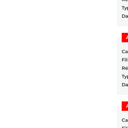
Ty
Da
Ca
Fil
Ré
Ty
Da
Ca