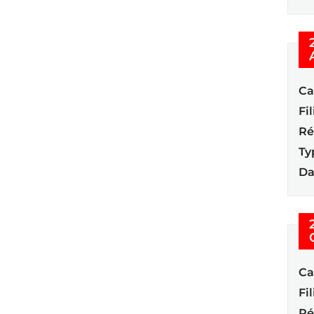
Ca
Fil
Ré
Ty
Da
Ca
Fil
Ré