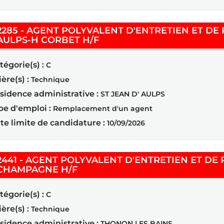
2285 - AGENT POLYVALENT D'ENTRETIEN ET DE 
(Nouvelle fenêtre)
AULPS-H CORBET H/F
tégorie(s) :
C
ière(s) :
Technique
sidence administrative :
ST JEAN D' AULPS
pe d'emploi :
Remplacement d'un agent
te limite de candidature :
10/09/2026
2441 - AGENT POLYVALENT D'ENTRETIEN ET DE
(Nouvelle fenêtre)
CHAMPAGNE H/F
tégorie(s) :
C
ière(s) :
Technique
sidence administrative :
THONON LES BAINS