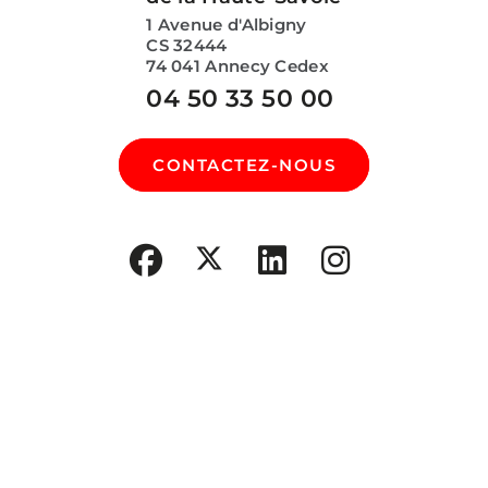
1 Avenue d'Albigny
CS 32444
74 041 Annecy Cedex
04 50 33 50 00
CONTACTEZ-NOUS
SUIVEZ-NOUS SUR :
Vous rencontrez un
problème technique, avez
une question au sujet de
vos données personnelles
ou sur un dépôt de
candidature,
cliquez ici pour
nous contacter
.