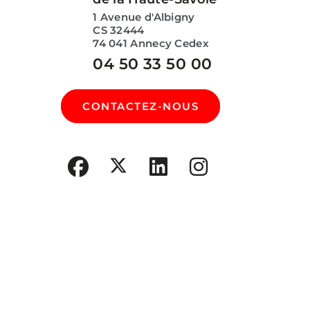
1 Avenue d'Albigny
CS 32444
74 041 Annecy Cedex
04 50 33 50 00
CONTACTEZ-NOUS
SUIVEZ-NOUS SUR :
Politique de gestion des données personnelles
Vous rencontrez un
problème technique, avez
une question au sujet de
vos données personnelles
ou sur un dépôt de
candidature,
cliquez ici pour
nous contacter
.