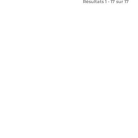
Résultats 1 - 17 sur
17
Département
de la Haute-Savoie
1 Avenue d'Albigny
CS 32444
74 041 Annecy Cedex
04 50 33 50 00
CONTACTEZ-NOUS