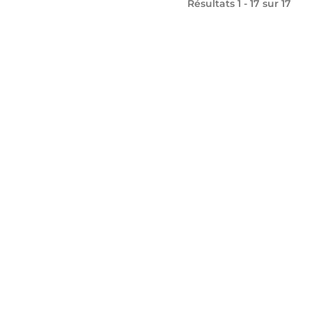
Résultats 1 - 17 sur
17
Département
de la Haute-Savoie
1 Avenue d'Albigny
CS 32444
74 041 Annecy Cedex
04 50 33 50 00
CONTACTEZ-NOUS