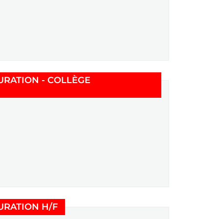
URATION - COLLÈGE
nêtre)
(Nouvelle fenêtre)
URATION H/F