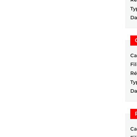
Ty
Da
Ca
Fil
Ré
Ty
Da
Ca