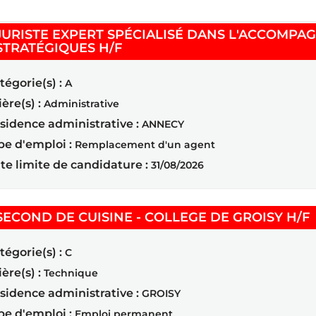
JURISTE EXPERT SPÉCIALISÉ DANS L'ACCOMPA
(Nouvelle fenêtre)
STRATÉGIQUES H/F
tégorie(s) :
A
ière(s) :
Administrative
sidence administrative :
ANNECY
pe d'emploi :
Remplacement d'un agent
te limite de candidature :
31/08/2026
(
SECOND DE CUISINE - COLLEGE DE GROISY H/F
tégorie(s) :
C
ière(s) :
Technique
sidence administrative :
GROISY
pe d'emploi :
Emploi permanent