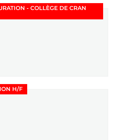
URATION - COLLÈGE DE CRAN
(Nouvelle fenêtre)
ION H/F