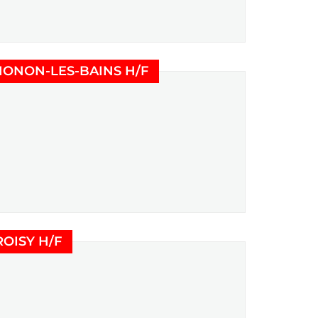
(Nouvelle fenêtre)
HONON-LES-BAINS H/F
(Nouvelle fenêtre)
OISY H/F